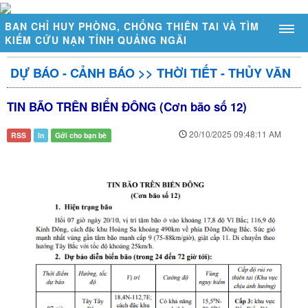
BAN CHỈ HUY PHÒNG, CHỐNG THIÊN TAI VÀ TÌM
KIẾM CỨU NẠN TỈNH QUẢNG NGÃI
DỰ BÁO - CẢNH BÁO
>>
THỜI TIẾT - THỦY VĂN
GIỚI THIỆU
TIN BÃO TRÊN BIỂN ĐÔNG (Cơn bão số 12)
Sơ đồ tổ chức
Chức năng, nhiệm vụ
20/10/2025 09:48:11 AM
RSS
In
Gởi cho bạn bè
Đặc điểm thiên tai tỉnh Quảng Ngãi
DỰ BÁO - CẢNH BÁO
Thời tiết - Thủy văn
Cảnh báo thiên tai
Trạm đo mực nước tự động
Trạm đo mưa tự động
Mực nước ngầm tràn