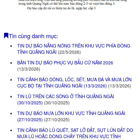
Tin cùng danh mục:
TIN DỰ BÁO NẮNG NÓNG TRÊN KHU VỰC PHÍA ĐÔNG
TỈNH QUẢNG NGÃI
(22/5/2026)
BẢN TIN DỰ BÁO PHỤC VỤ BẨU CỬ NĂM 2026
(13/3/2026)
TIN CẢNH BÁO DÔNG, LỐC, SÉT, MƯA ĐÁ VÀ MƯA LỚN
CỤC BỘ TẠI TỈNH QUẢNG NGÃI (13/3/2026)
(13/3/2026)
TIN LŨ TRÊN CÁC SÔNG Ở TỈNH QUẢNG NGÃI
(30/10/2025)
(30/10/2025)
TIN DỰ BÁO MƯA LỚN KHU VỰC TỈNH QUẢNG NGÃI
(27/10/2025)
(27/10/2025)
TIN CẢNH BÁO LŨ QUÉT, SẠT LỞ ĐẤT, SỤT LÚN ĐẤT DO
MƯA LŨ HOẶC DÒNG CHẢY TRÊN KHU VỰC TỈNH