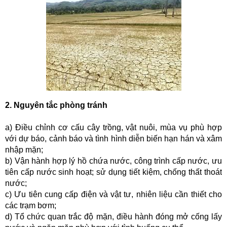
Mực nước sông
Mực nước hồ chứa
PHÒNG CHỐNG THIÊN TAI - TKCN
Văn bản chỉ đạo, điều hành
Hoạt động PCTT, TKCN
Quỹ Phòng, chống thiên tai
2. Nguyên tắc phòng tránh
THỦY LỢI, ĐÊ ĐIỀU, NSNT
a) Điều chỉnh cơ cấu cây trồng, vật nuôi, mùa vụ phù hợp
Phương án Ứng phó THKC các hồ chứa nước
với dự báo, cảnh báo và tình hình diễn biến hạn hán và xâm
Bản đồ ngập lụt các hồ chứa nước
nhập mặn;
b) Vận hành hợp lý hồ chứa nước, công trình cấp nước, ưu
TÀI LIỆU VỀ PCTT
tiên cấp nước sinh hoạt; sử dụng tiết kiệm, chống thất thoát
Kiến thức về PCTT
nước;
c) Ưu tiên cung cấp điện và vật tư, nhiên liệu cần thiết cho
Tài liệu truyền thông
các trạm bơm;
Phương án, Kế hoạch về Phòng, chống thiên tai
d) Tổ chức quan trắc độ mặn, điều hành đóng mở cống lấy