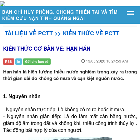
BAN CHỈ HUY PHÒNG, CHỐNG THIÊN TAI VÀ TÌM
KIẾM CỨU NẠN TỈNH QUẢNG NGÃI
TÀI LIỆU VỀ PCTT
>>
KIẾN THỨC VỀ PCTT
GIỚI THIỆU
KIẾN THỨC CƠ BẢN VỀ: HẠN HÁN
Sơ đồ tổ chức
Chức năng, nhiệm vụ
13/05/2020 10:24:53 AM
RSS
In
Gởi cho bạn bè
Hạn hán là hiện tượng thiếu nước nghiêm trọng xảy ra trong
Đặc điểm thiên tai tỉnh Quảng Ngãi
thời gian dài do không có mưa và cạn kiệt nguồn nước.
DỰ BÁO - CẢNH BÁO
Thời tiết - Thủy văn
1. Nguyên nhân
Cảnh báo thiên tai
- Nguyên nhân trực tiếp: Là không có mưa hoặc ít mưa.
Trạm đo mực nước tự động
- Nguyên nhân gián tiếp: Là do làm mất cân bằng nước,
giảm độ ẩm trong đất và không khí, thiếu công trình thủy lợi.
Trạm đo mưa tự động
Tác động bất hợp lý của con người.
Mực nước ngầm tràn