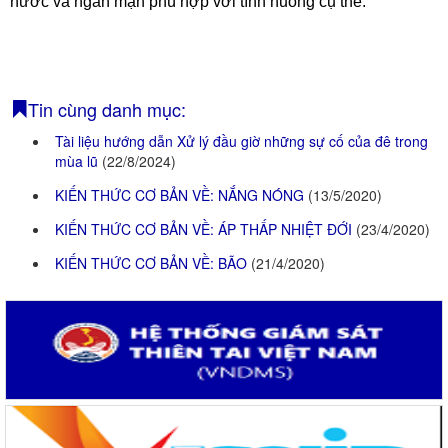
nước và ngăn mặn phù hợp với tình huống cụ thể.
Quy hoạch thuỷ lợi
BẢN ĐỒ
Tin cùng danh mục:
Tài liệu hướng dẫn Xử lý đầu giờ những sự cố của đê trong
mùa lũ
(22/8/2024)
KIẾN THỨC CƠ BẢN VỀ: NẮNG NÓNG
(13/5/2020)
KIẾN THỨC CƠ BẢN VỀ: ÁP THẤP NHIỆT ĐỚI
(23/4/2020)
KIẾN THỨC CƠ BẢN VỀ: BÃO
(21/4/2020)