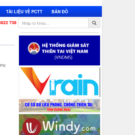
TÀI LIỆU VỀ PCTT
BẢN ĐỒ
 738
 PM