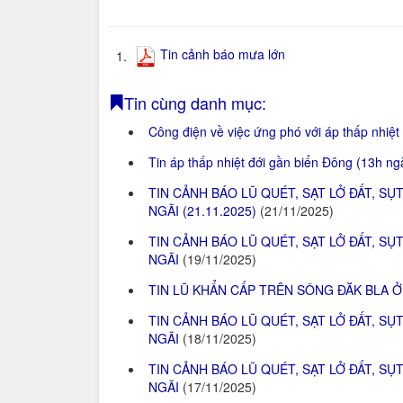
Tin cảnh báo mưa lớn
1.
Tin cùng danh mục:
Công điện về việc ứng phó với áp thấp nhiệt
Tin áp thấp nhiệt đới gần biển Đông (13h n
TIN CẢNH BÁO LŨ QUÉT, SẠT LỞ ĐẤT, 
NGÃI (21.11.2025)
(21/11/2025)
TIN CẢNH BÁO LŨ QUÉT, SẠT LỞ ĐẤT, 
NGÃI
(19/11/2025)
TIN LŨ KHẨN CẤP TRÊN SÔNG ĐĂK BLA 
TIN CẢNH BÁO LŨ QUÉT, SẠT LỞ ĐẤT, 
NGÃI
(18/11/2025)
TIN CẢNH BÁO LŨ QUÉT, SẠT LỞ ĐẤT, 
NGÃI
(17/11/2025)