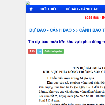
GIỚI THIỆU
DỰ BÁO - CẢNH BÁO
SỐ ĐIỆN THOẠI LIÊN LẠC: 0255 6255 588 - BCH BĐ
DỰ BÁO - CẢNH BÁO
>>
CẢNH BÁO T
Tin dự báo mưa lớn khu vực phía đông t
RSS
In
Gởi cho bạn bè