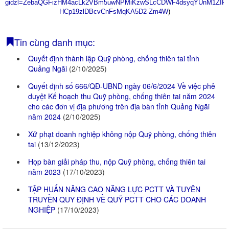
gidzl=ZebaQGFizHM4acLk2VBm5uwNPMiKzwSLcCDWF4dsyqYUnM1ZIFV
HCp19zlDBcvCnFsMqKA5D2-Zm4W
)
Tin cùng danh mục:
Quyết định thành lập Quỹ phòng, chống thiên tai tỉnh
Quảng Ngãi
(2/10/2025)
Quyết định số 666/QĐ-UBND ngày 06/6/2024 Về việc phê
duyệt Kế hoạch thu Quỹ phòng, chống thiên tai năm 2024
cho các đơn vị địa phương trên địa bàn tỉnh Quảng Ngãi
năm 2024
(2/10/2025)
Xử phạt doanh nghiệp không nộp Quỹ phòng, chống thiên
tai
(13/12/2023)
Họp bàn giải pháp thu, nộp Quỹ phòng, chống thiên tai
năm 2023
(17/10/2023)
TẬP HUẤN NÂNG CAO NĂNG LỰC PCTT VÀ TUYÊN
TRUYỀN QUY ĐỊNH VỀ QUỸ PCTT CHO CÁC DOANH
NGHIỆP
(17/10/2023)