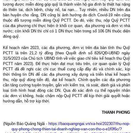
Quy hoạch thuỷ lợi
tượng được miễn đóng góp quỹ là thành viên hộ gia đình bị thiệt hại nặng
do thiên tai, dịch bệnh, cháy nổ, tai nạn... Tuy nhiên, nhiều DN trên địa
BẢN ĐỒ
bàn huyện cho rằng, DN cũng bị ảnh hưởng do dịch Covid-19 nên cũng
thuộc đối tượng miễn đóng Quỹ PCTT. Do đó, việc thu, nộp Quỹ PCTT
của địa phương chỉ thực hiện ở khối cơ quan, địa phương và đơn vị nhà
nước; còn khối DN thì chỉ có 1 DN thực hiện trong số 106 DN thuộc diện
đóng quỹ.
Kế hoạch năm 2023, các địa phương, đơn vị trên địa bàn tỉnh thu Quỹ
PCTT là trên 21,2 tỷ đồng (theo Quyết định số 826/QĐ-UBND ngày
31/5/2023 của Chủ tịch UBND tỉnh về việc giao chỉ tiêu kế hoạch thu Quỹ
PCTT năm 2023). Để thực hiện đạt mục tiêu trên, cơ quan quản lý Quỹ
PCTT đã đề nghị các chi cục thuế cung cấp đầy đủ và chính xác, kịp
thời thông tin DN để các địa phương xây dựng và triển khai kế hoạch
thu, nộp quỹ đúng tiến độ, đạt kế hoạch. Chính quyền các địa phương
cần tăng cường tuyên truyền, gắn với kiểm tra, rà soát, đánh giá và phân
loại tình hình hoạt động các DN. Qua đó xác định cụ thể nguyên nhân
các đơn vị không, hoặc chậm nộp Quỹ PCTT để kịp thời giải quyết hoặc
hướng dẫn, hỗ trợ kịp thời.
THANH PHONG
(Nguồn Báo Quảng Ngãi -
https://baoquangngai.vn/xa-hoi/202307/thu-nop-
quy-phong-chong-thien-tai-doanh-nghiep-van-con-tho-o-e1f0f6c/?