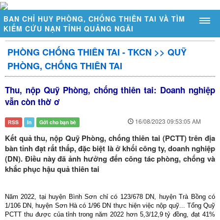
BAN CHỈ HUY PHÒNG, CHỐNG THIÊN TAI VÀ TÌM
KIẾM CỨU NẠN TỈNH QUẢNG NGÃI
PHÒNG CHỐNG THIÊN TAI - TKCN
>>
QUỸ
GIỚI THIỆU
PHÒNG, CHỐNG THIÊN TAI
Sơ đồ tổ chức
Thu, nộp Quỹ Phòng, chống thiên tai: Doanh nghiệp
Chức năng, nhiệm vụ
vẫn còn thờ ơ
Đặc điểm thiên tai tỉnh Quảng Ngãi
16/08/2023 09:53:05 AM
RSS
In
Gởi cho bạn bè
DỰ BÁO - CẢNH BÁO
Kết quả thu, nộp Quỹ Phòng, chống thiên tai (PCTT) trên địa
Thời tiết - Thủy văn
bàn tỉnh đạt rất thấp, đặc biệt là ở khối công ty, doanh nghiệp
(DN). Điều này đã ảnh hưởng đến công tác phòng, chống và
Cảnh báo thiên tai
khắc phục hậu quả thiên tai
Trạm đo mực nước tự động
Trạm đo mưa tự động
Năm 2022, tại huyện Bình Sơn chỉ có 123/678 DN, huyện Trà Bồng có
1/106 DN, huyện Sơn Hà có 1/96 DN thực hiện việc nộp quỹ... Tổng Quỹ
Mực nước ngầm tràn
PCTT thu được của tỉnh trong năm 2022 hơn 5,3/12,9 tỷ đồng, đạt 41%