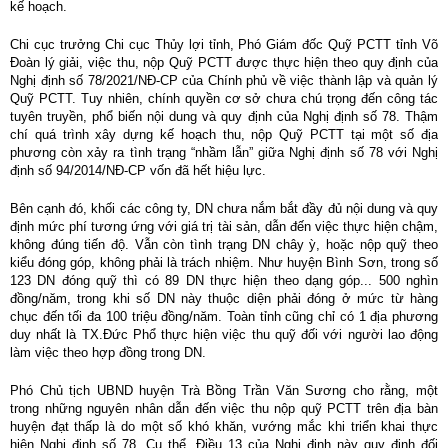
kế hoạch.
Mực nước sông
Chi cục trưởng Chi cục Thủy lợi tỉnh, Phó Giám đốc Quỹ PCTT tỉnh Võ
Mực nước hồ chứa
Đoàn lý giải, việc thu, nộp Quỹ PCTT được thực hiện theo quy định của
Nghị định số 78/2021/NĐ-CP của Chính phủ về việc thành lập và quản lý
PHÒNG CHỐNG THIÊN TAI - TKCN
Quỹ PCTT. Tuy nhiên, chính quyền cơ sở chưa chú trọng đến công tác
tuyên truyền, phổ biến nội dung và quy định của Nghị định số 78. Thậm
Văn bản chỉ đạo, điều hành
chí quá trình xây dựng kế hoạch thu, nộp Quỹ PCTT tại một số địa
phương còn xảy ra tình trạng “nhầm lẫn” giữa Nghị định số 78 với Nghị
Hoạt động PCTT, TKCN
định số 94/2014/NĐ-CP vốn đã hết hiệu lực.
Quỹ Phòng, chống thiên tai
Bên cạnh đó, khối các công ty, DN chưa nắm bắt đầy đủ nội dung và quy
THỦY LỢI, ĐÊ ĐIỀU, NSNT
định mức phí tương ứng với giá trị tài sản, dẫn đến việc thực hiện chậm,
không đúng tiến độ. Vẫn còn tình trạng DN chây ỳ, hoặc nộp quỹ theo
Phương án Ứng phó THKC các hồ chứa nước
kiểu đóng góp, không phải là trách nhiệm. Như huyện Bình Sơn, trong số
123 DN đóng quỹ thì có 89 DN thực hiện theo dạng góp... 500 nghìn
Bản đồ ngập lụt các hồ chứa nước
đồng/năm, trong khi số DN này thuộc diện phải đóng ở mức từ hàng
chục đến tối đa 100 triệu đồng/năm. Toàn tỉnh cũng chỉ có 1 địa phương
TÀI LIỆU VỀ PCTT
duy nhất là TX.Đức Phổ thực hiện việc thu quỹ đối với người lao động
làm việc theo hợp đồng trong DN.
Kiến thức về PCTT
Phó Chủ tịch UBND huyện Trà Bồng Trần Văn Sương cho rằng, một
Tài liệu truyền thông
trong những nguyên nhân dẫn đến việc thu nộp quỹ PCTT trên địa bàn
Phương án, Kế hoạch về Phòng, chống thiên tai
huyện đạt thấp là do một số khó khăn, vướng mắc khi triển khai thực
hiện Nghị định số 78. Cụ thể, Điều 13 của Nghị định này quy định đối