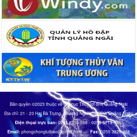
Bản quyền ©2023 thuộc về Chị cục Thủy lợi tỉnh Quảng Ngãi
Địa chỉ:
21 - 23 Hai Bà Trưng, phường Nghĩa Lộ, tỉnh Quảng Ngãi.
Điện thọai trực ban:
0255 6255 588 - 0255 3713 133.
Email:
phongchonglutbao@gmail.com
Fax:
0255 3825 488