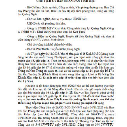
Mực nước sông
Mực nước hồ chứa
PHÒNG CHỐNG THIÊN TAI - TKCN
Văn bản chỉ đạo, điều hành
Hoạt động PCTT, TKCN
Quỹ Phòng, chống thiên tai
THỦY LỢI, ĐÊ ĐIỀU, NSNT
Phương án Ứng phó THKC các hồ chứa nước
Bản đồ ngập lụt các hồ chứa nước
TÀI LIỆU VỀ PCTT
Kiến thức về PCTT
Tài liệu truyền thông
Phương án, Kế hoạch về Phòng, chống thiên tai