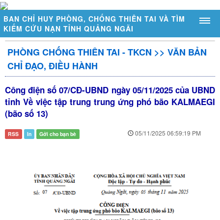
BAN CHỈ HUY PHÒNG, CHỐNG THIÊN TAI VÀ TÌM
KIẾM CỨU NẠN TỈNH QUẢNG NGÃI
PHÒNG CHỐNG THIÊN TAI - TKCN
>>
VĂN BẢN
GIỚI THIỆU
CHỈ ĐẠO, ĐIỀU HÀNH
Sơ đồ tổ chức
Công điện số 07/CĐ-UBND ngày 05/11/2025 của UBND
Chức năng, nhiệm vụ
tỉnh Về việc tập trung trung ứng phó bão KALMAEGI
(bão số 13)
Đặc điểm thiên tai tỉnh Quảng Ngãi
DỰ BÁO - CẢNH BÁO
05/11/2025 06:59:19 PM
RSS
In
Gởi cho bạn bè
Thời tiết - Thủy văn
Cảnh báo thiên tai
Trạm đo mực nước tự động
Trạm đo mưa tự động
Mực nước ngầm tràn