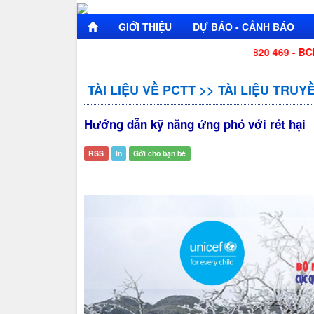
GIỚI THIỆU
DỰ BÁO - CẢNH BÁO
88 - BCH BĐ Biên phòng tỉnh: 0255 3820 469 - BCH Quân sự tỉnh
TÀI LIỆU VỀ PCTT
>>
TÀI LIỆU TRU
Hướng dẫn kỹ năng ứng phó với rét hại
RSS
In
Gởi cho bạn bè