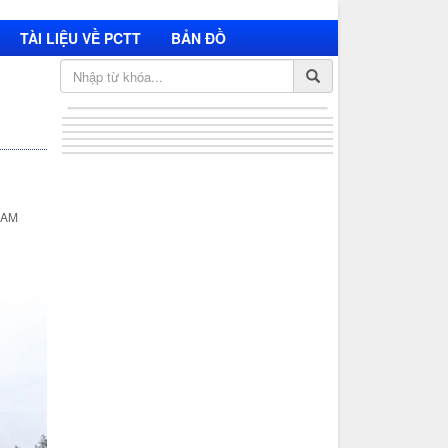
TÀI LIỆU VỀ PCTT
BẢN ĐỒ
 AM