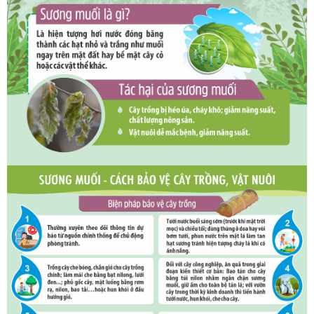
Mực nước sông
Mực nước hồ chứa
PHÒNG CHỐNG THIÊN TAI - TKCN
Văn bản chỉ đạo, điều hành
Hoạt động PCTT, TKCN
Quỹ Phòng, chống thiên tai
THỦY LỢI, ĐÊ ĐIỀU, NSNT
Phương án Ứng phó THKC các hồ chứa nước
Bản đồ ngập lụt các hồ chứa nước
TÀI LIỆU VỀ PCTT
Kiến thức về PCTT
Tài liệu truyền thông
Phương án, Kế hoạch về Phòng, chống thiên tai