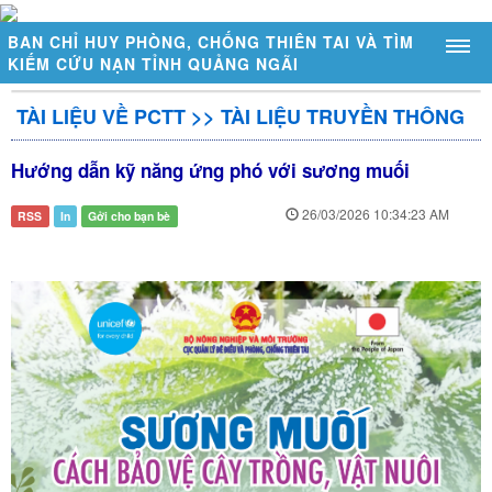
BAN CHỈ HUY PHÒNG, CHỐNG THIÊN TAI VÀ TÌM
KIẾM CỨU NẠN TỈNH QUẢNG NGÃI
TÀI LIỆU VỀ PCTT
>>
TÀI LIỆU TRUYỀN THÔNG
GIỚI THIỆU
Hướng dẫn kỹ năng ứng phó với sương muối
Sơ đồ tổ chức
Chức năng, nhiệm vụ
26/03/2026 10:34:23 AM
RSS
In
Gởi cho bạn bè
Đặc điểm thiên tai tỉnh Quảng Ngãi
DỰ BÁO - CẢNH BÁO
Thời tiết - Thủy văn
Cảnh báo thiên tai
Trạm đo mực nước tự động
Trạm đo mưa tự động
Mực nước ngầm tràn