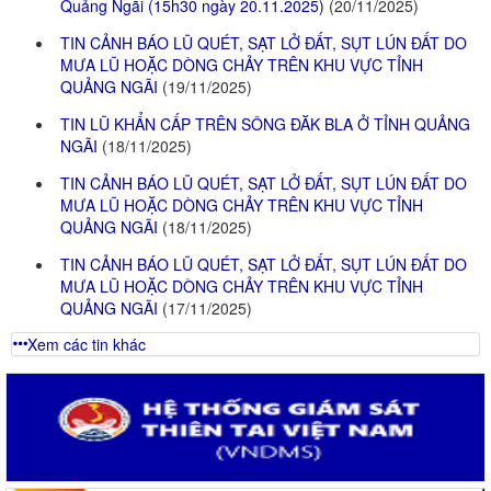
Quảng Ngãi (15h30 ngày 20.11.2025)
(20/11/2025)
Quy hoạch thuỷ lợi
TIN CẢNH BÁO LŨ QUÉT, SẠT LỞ ĐẤT, SỤT LÚN ĐẤT DO
BẢN ĐỒ
MƯA LŨ HOẶC DÒNG CHẢY TRÊN KHU VỰC TỈNH
QUẢNG NGÃI
(19/11/2025)
TIN LŨ KHẨN CẤP TRÊN SÔNG ĐĂK BLA Ở TỈNH QUẢNG
NGÃI
(18/11/2025)
TIN CẢNH BÁO LŨ QUÉT, SẠT LỞ ĐẤT, SỤT LÚN ĐẤT DO
MƯA LŨ HOẶC DÒNG CHẢY TRÊN KHU VỰC TỈNH
QUẢNG NGÃI
(18/11/2025)
TIN CẢNH BÁO LŨ QUÉT, SẠT LỞ ĐẤT, SỤT LÚN ĐẤT DO
MƯA LŨ HOẶC DÒNG CHẢY TRÊN KHU VỰC TỈNH
QUẢNG NGÃI
(17/11/2025)
Xem các tin khác