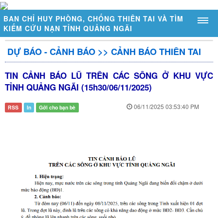
BAN CHỈ HUY PHÒNG, CHỐNG THIÊN TAI VÀ TÌM
KIẾM CỨU NẠN TỈNH QUẢNG NGÃI
DỰ BÁO - CẢNH BÁO
>>
CẢNH BÁO THIÊN TAI
GIỚI THIỆU
TIN CẢNH BÁO LŨ TRÊN CÁC SÔNG Ở KHU VỰC
Sơ đồ tổ chức
TỈNH QUẢNG NGÃI (15h30/06/11/2025)
Chức năng, nhiệm vụ
06/11/2025 03:53:40 PM
RSS
In
Gởi cho bạn bè
Đặc điểm thiên tai tỉnh Quảng Ngãi
DỰ BÁO - CẢNH BÁO
Thời tiết - Thủy văn
Cảnh báo thiên tai
Trạm đo mực nước tự động
Trạm đo mưa tự động
Mực nước ngầm tràn