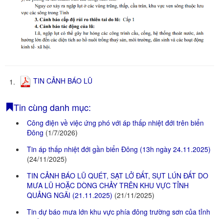
Mực nước sông
Mực nước hồ chứa
PHÒNG CHỐNG THIÊN TAI - TKCN
Văn bản chỉ đạo, điều hành
Hoạt động PCTT, TKCN
TIN CẢNH BÁO LŨ
1.
Quỹ Phòng, chống thiên tai
Tin cùng danh mục:
THỦY LỢI, ĐÊ ĐIỀU, NSNT
Công điện về việc ứng phó với áp thấp nhiệt đới trên biển
Phương án Ứng phó THKC các hồ chứa nước
Đông
(1/7/2026)
Bản đồ ngập lụt các hồ chứa nước
Tin áp thấp nhiệt đới gần biển Đông (13h ngày 24.11.2025)
(24/11/2025)
TÀI LIỆU VỀ PCTT
TIN CẢNH BÁO LŨ QUÉT, SẠT LỞ ĐẤT, SỤT LÚN ĐẤT DO
Kiến thức về PCTT
MƯA LŨ HOẶC DÒNG CHẢY TRÊN KHU VỰC TỈNH
Tài liệu truyền thông
QUẢNG NGÃI (21.11.2025)
(21/11/2025)
Phương án, Kế hoạch về Phòng, chống thiên tai
Tin dự báo mưa lớn khu vực phía đông trường sơn của tỉnh