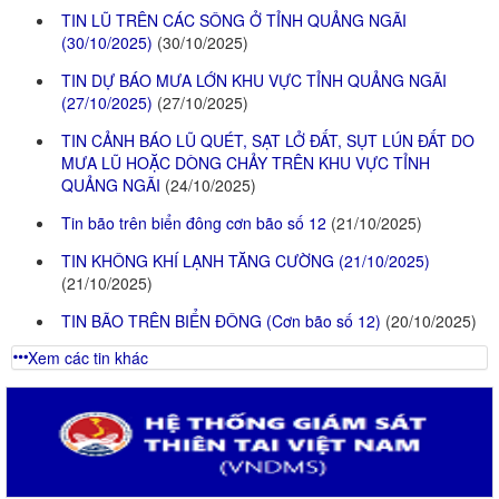
Quy hoạch thuỷ lợi
TIN LŨ TRÊN CÁC SÔNG Ở TỈNH QUẢNG NGÃI
(30/10/2025)
(30/10/2025)
BẢN ĐỒ
TIN DỰ BÁO MƯA LỚN KHU VỰC TỈNH QUẢNG NGÃI
(27/10/2025)
(27/10/2025)
TIN CẢNH BÁO LŨ QUÉT, SẠT LỞ ĐẤT, SỤT LÚN ĐẤT DO
MƯA LŨ HOẶC DÒNG CHẢY TRÊN KHU VỰC TỈNH
QUẢNG NGÃI
(24/10/2025)
Tin bão trên biển đông cơn bão số 12
(21/10/2025)
TIN KHÔNG KHÍ LẠNH TĂNG CƯỜNG (21/10/2025)
(21/10/2025)
TIN BÃO TRÊN BIỂN ĐÔNG (Cơn bão số 12)
(20/10/2025)
Xem các tin khác