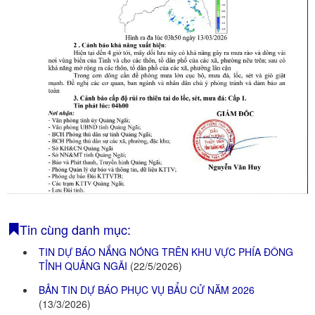
Mực nước sông
Mực nước hồ chứa
PHÒNG CHỐNG THIÊN TAI - TKCN
Văn bản chỉ đạo, điều hành
Hoạt động PCTT, TKCN
Quỹ Phòng, chống thiên tai
THỦY LỢI, ĐÊ ĐIỀU, NSNT
Phương án Ứng phó THKC các hồ chứa nước
Bản đồ ngập lụt các hồ chứa nước
Tin cùng danh mục:
TÀI LIỆU VỀ PCTT
TIN DỰ BÁO NẮNG NÓNG TRÊN KHU VỰC PHÍA ĐÔNG
Kiến thức về PCTT
TỈNH QUẢNG NGÃI
(22/5/2026)
Tài liệu truyền thông
BẢN TIN DỰ BÁO PHỤC VỤ BẨU CỬ NĂM 2026
Phương án, Kế hoạch về Phòng, chống thiên tai
(13/3/2026)