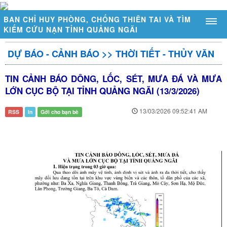
BAN CHỈ HUY PHÒNG, CHỐNG THIÊN TAI VÀ TÌM
KIẾM CỨU NẠN TỈNH QUẢNG NGÃI
DỰ BÁO - CẢNH BÁO
>>
THỜI TIẾT - THỦY VĂN
GIỚI THIỆU
TIN CẢNH BÁO DÔNG, LỐC, SÉT, MƯA ĐÁ VÀ MƯA
Sơ đồ tổ chức
LỚN CỤC BỘ TẠI TỈNH QUẢNG NGÃI (13/3/2026)
Chức năng, nhiệm vụ
13/03/2026 09:52:41 AM
RSS
In
Gởi cho bạn bè
Đặc điểm thiên tai tỉnh Quảng Ngãi
DỰ BÁO - CẢNH BÁO
Thời tiết - Thủy văn
Cảnh báo thiên tai
Trạm đo mực nước tự động
Trạm đo mưa tự động
Mực nước ngầm tràn