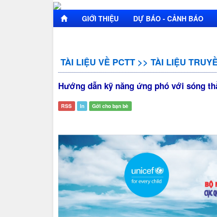
GIỚI THIỆU
DỰ BÁO - CẢNH BÁO
TÀI LIỆU VỀ PCTT
>>
TÀI LIỆU TRU
Hướng dẫn kỹ năng ứng phó với sóng th
RSS
In
Gởi cho bạn bè