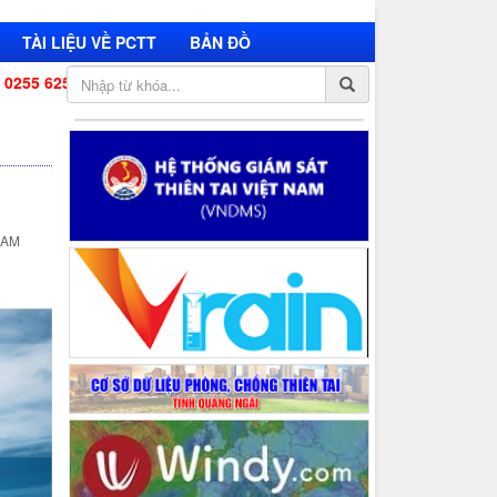
TÀI LIỆU VỀ PCTT
BẢN ĐỒ
5 588 - BCH BĐ Biên phòng tỉnh: 0255 3820 469 - BCH Quân sự t
 AM