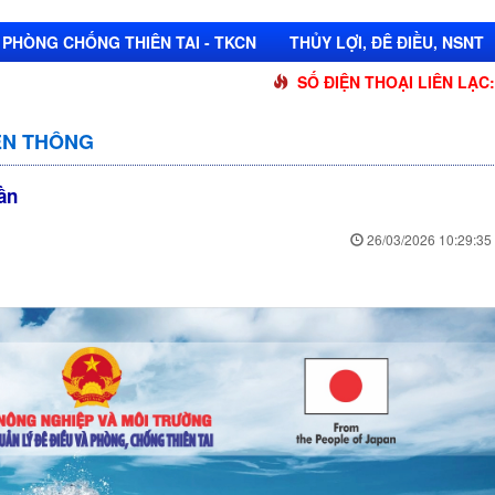
PHÒNG CHỐNG THIÊN TAI - TKCN
THỦY LỢI, ĐÊ ĐIỀU, NSNT
SỐ ĐIỆN THOẠI LIÊN LẠC: 0255 625
YỀN THÔNG
ần
26/03/2026 10:29:35